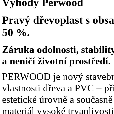
Výhody Perwood
Pravý dřevoplast s obs
50 %.
Záruka odolnosti, stabilit
a neničí životní prostředí.
PERWOOD je nový stavební m
vlastnosti dřeva a PVC – př
estetické úrovně a současn
materiál vysoké trvanlivost