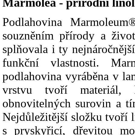
Marmolea - přírodní lino
Podlahovina Marmoleum®
souzněním přírody a život
splňovala i ty nejnáročněj
funkční vlastnosti. Ma
podlahovina vyráběna v lam
vrstvu tvoří materiál
obnovitelných surovin a tí
Nejdůležitější složku tvoř
s pryskyřicí, dřevitou m